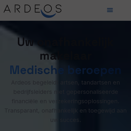
Uw onafhankelijk
makelaar
Medische beroepen
Ardeos begeleidt artsen, tandartsen en
bedrijfsleiders met gepersonaliseerde
financiële en verzekeringsoplossingen.
Transparant, onafhankelijk en toegewijd aan
uw succes.