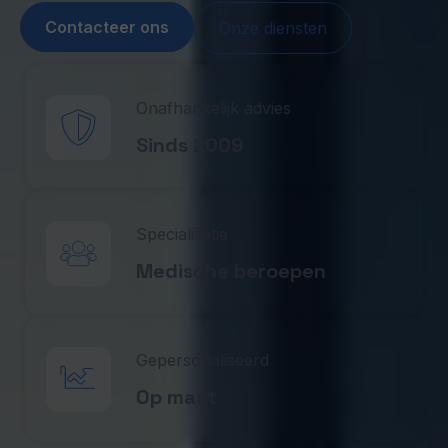
Contacteer ons
Onze diensten
Onafhankelijk advies
Sinds 2009
Specialisatie
Medische beroepen
Gepersonaliseerd
Op maat